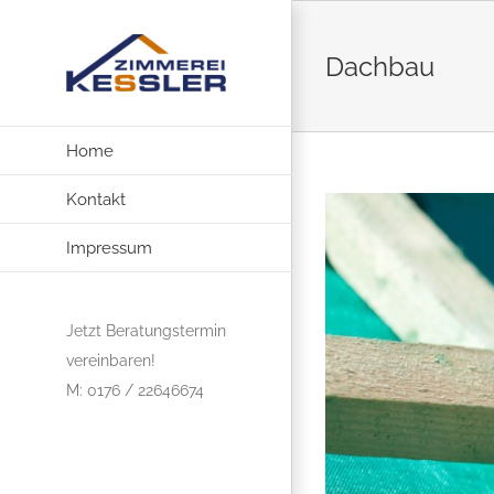
Zum
Inhalt
Dachbau
springen
Home
Kontakt
View
Larger
Impressum
Image
Jetzt Beratungstermin
vereinbaren!
M: 0176 / 22646674